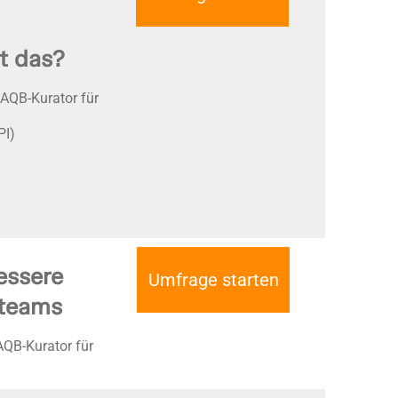
t das?
SAQB-Kurator für
PI)
essere
Umfrage starten
steams
AQB-Kurator für