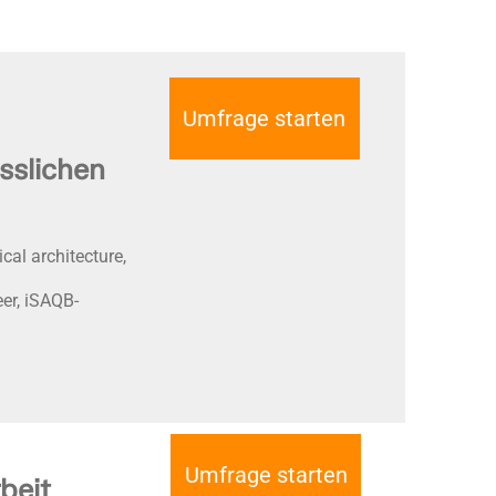
Umfrage starten
sslichen
cal architecture,
eer, iSAQB-
Umfrage starten
beit