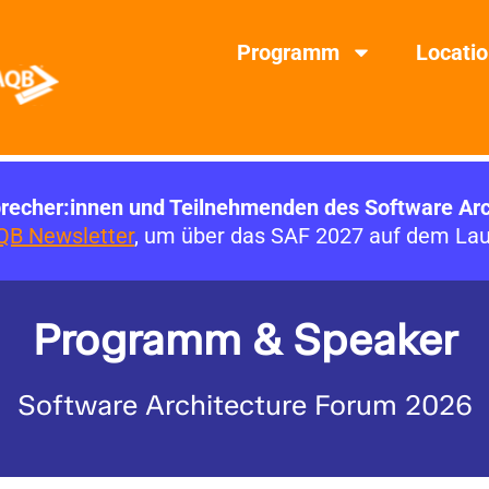
Programm
Locati
precher:innen und Teilnehmenden des Software Ar
QB Newsletter
, um über das SAF 2027 auf dem Lau
Programm & Speaker
Software Architecture Forum 2026