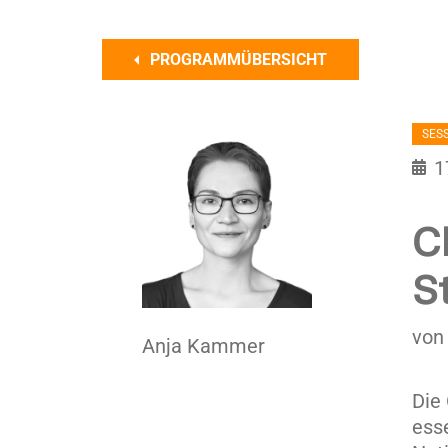
PROGRAMMÜBERSICHT
SES
1
C
S
von
Anja Kammer
Die
ess