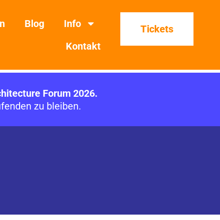
on
Blog
Info
Tickets
Kontakt
chitecture Forum 2026.
fenden zu bleiben.