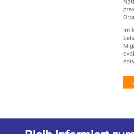
Nat
prax
Orga
Im 
bela
Mig
eva
ent